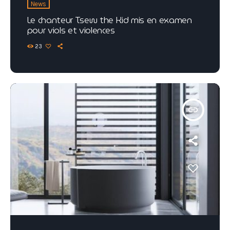
News
Le chanteur Tsew the Kid mis en examen
pour viols et violences
23
insert_link