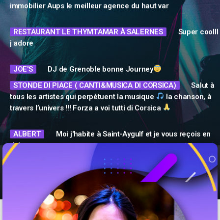
Podcasts
RESTAURANT LE THYMTAMAR À SALERNES
Super coolll
j adore
L’équipe
JOE'S
DJ de Grenoble bonne Journey
Contact
STONDE DI PIACE ( CANTI&MUSICA DI CORSICA)
Salut à
tous les artistes qui perpétuent la musique
la chanson, à
travers l’univers !!! Forza a voi tutti di Corsica
Contacts
ALBERT
Moi j'habite à Saint-Aygulf et je vous reçois en
dab+.
VERBORGH CHRISTOPHE
Dédicace à l’agence verdon
immobilier Aups le meilleur agence du haut var
RESTAURANT LE THYMTAMAR À SALERNES
Super coolll
j adore