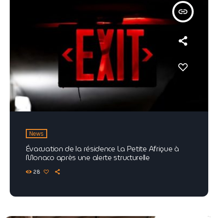
insert_link
News
Évacuation de la résidence La Petite Afrique à
Monaco après une alerte structurelle
28