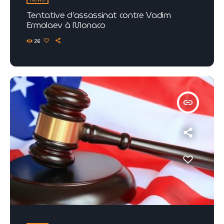
Tentative d’assassinat contre Vadim
Ermolaev à Monaco
26
insert_link