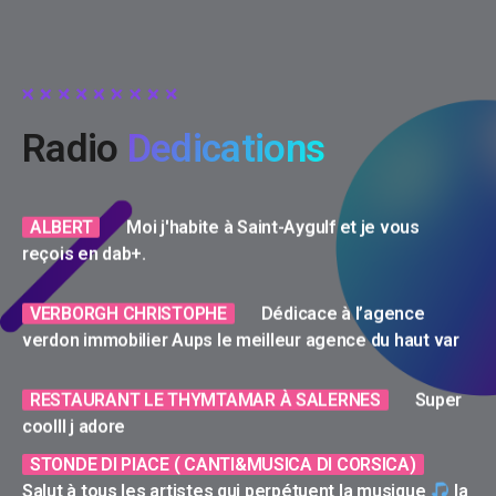
STONDE DI PIACE ( CANTI&MUSICA DI CORSICA)
Salut à tous les artistes qui perpétuent la musique
la
chanson, à travers l’univers !!! Forza a voi tutti di
Corsica
Radio
Dedications
ALBERT
Moi j'habite à Saint-Aygulf et je vous
reçois en dab+.
VERBORGH CHRISTOPHE
Dédicace à l’agence
verdon immobilier Aups le meilleur agence du haut var
RESTAURANT LE THYMTAMAR À SALERNES
Super
coolll j adore
STONDE DI PIACE ( CANTI&MUSICA DI CORSICA)
Salut à tous les artistes qui perpétuent la musique
la
chanson, à travers l’univers !!! Forza a voi tutti di