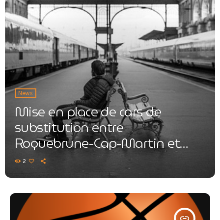
News
Mise en place de cars de
substitution entre
Roquebrune-Cap-Martin et
Menton
2
insert_link