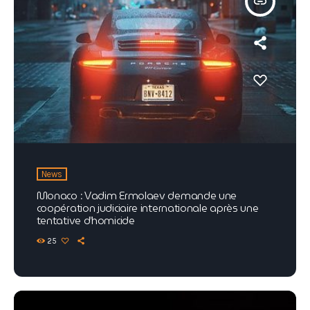
insert_link
News
Monaco : Vadim Ermolaev demande une
coopération judiciaire internationale après une
tentative d’homicide
25