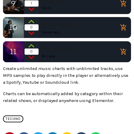
Greenland
9
add_shopping_cart
1
Kat Dj
Blue Flowers
10
add_shopping_cart
0
Sandy Pack
Your Novels
11
add_shopping_cart
0
Mr. Lucky
Create unlimited music charts with unblimited tracks, use
MP3 samples to play directly in the player or alternatively use
a Spotify, Youtube or Soundcloud link.
Charts can be automatically added by category within their
related shows, or displayed anywhere using Elementor.
TECHNO