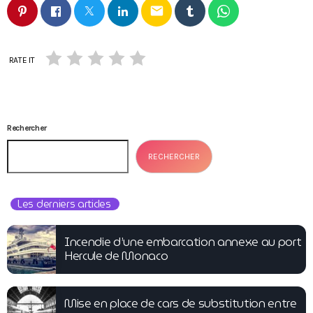
email
RATE IT
Rechercher
RECHERCHER
Les derniers articles
Incendie d’une embarcation annexe au port
Hercule de Monaco
Mise en place de cars de substitution entre