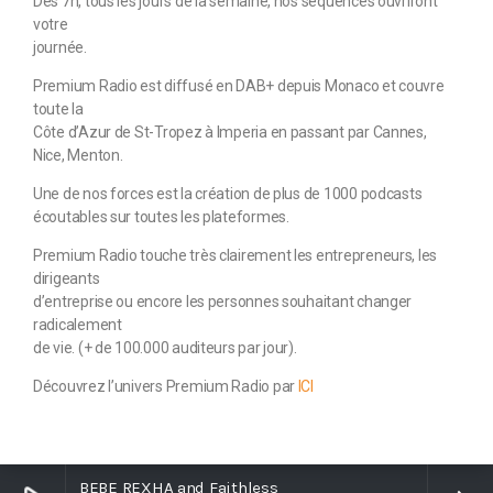
Dès 7h, tous les jours de la semaine, nos séquences ouvriront
votre
journée.
Premium Radio est diffusé en DAB+ depuis Monaco et couvre
toute la
Côte d’Azur de St-Tropez à Imperia en passant par Cannes,
Nice, Menton.
Une de nos forces est la création de plus de 1000 podcasts
écoutables sur toutes les plateformes.
Premium Radio touche très clairement les entrepreneurs, les
dirigeants
d’entreprise ou encore les personnes souhaitant changer
radicalement
de vie. (+ de 100.000 auditeurs par jour).
Découvrez l’univers Premium Radio par
ICI
BEBE REXHA and Faithless