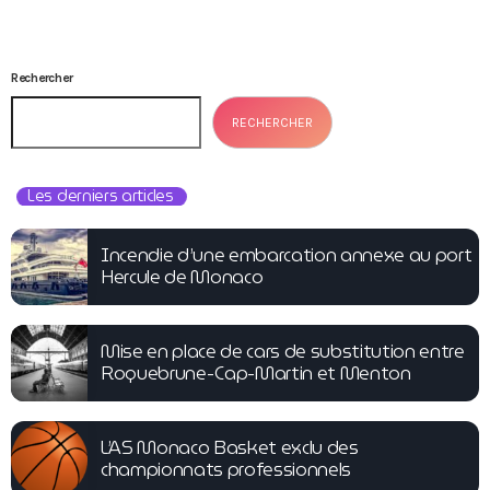
Rechercher
RECHERCHER
Les derniers articles
Incendie d’une embarcation annexe au port
Hercule de Monaco
Mise en place de cars de substitution entre
Roquebrune-Cap-Martin et Menton
L’AS Monaco Basket exclu des
championnats professionnels