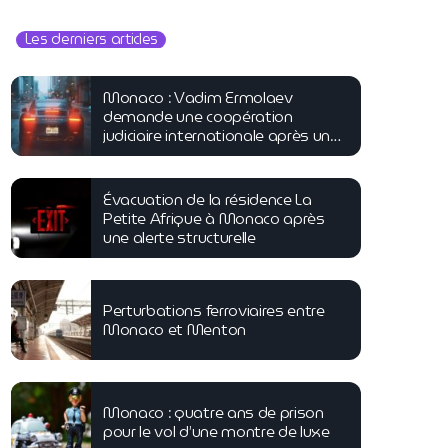
Les derniers articles
Monaco : Vadim Ermolaev
demande une coopération
judiciaire internationale après une
tentative d’homicide
Évacuation de la résidence La
Petite Afrique à Monaco après
une alerte structurelle
Perturbations ferroviaires entre
Monaco et Menton
Monaco : quatre ans de prison
pour le vol d’une montre de luxe