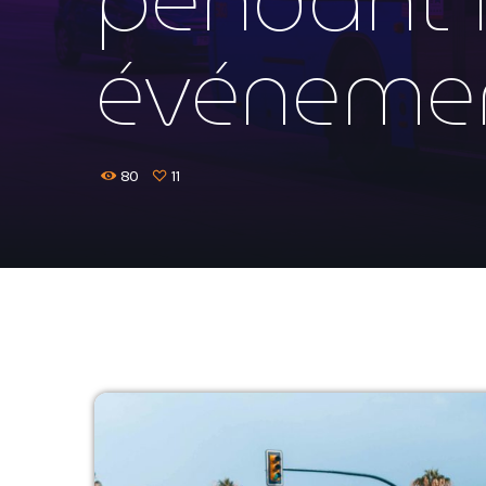
événemen
80
11