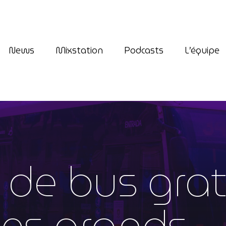
News
Mixstation
Podcasts
L’équipe
play_arrow
Premium Radio
 de bus grat
les grands