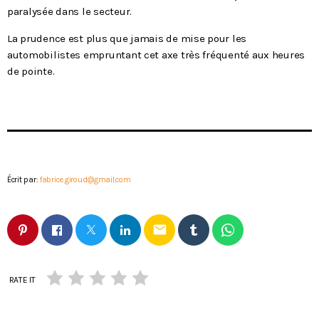
paralysée dans le secteur.
La prudence est plus que jamais de mise pour les
automobilistes empruntant cet axe très fréquenté aux heures
de pointe.
Écrit par:
fabrice.giroud@gmail.com
email
RATE IT