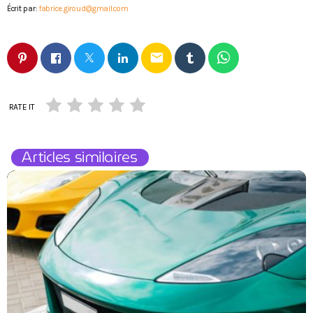
Écrit par:
fabrice.giroud@gmail.com
email
RATE IT
Articles similaires