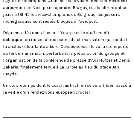
Ligue des champions. Alors qu’ils devaient décoller mercredi
Podcasts
après-midi de Nice pour rejoindre Bruges, où ils affrontent ce
jeudi à 18h45 les vice-champions de Belgique, les joueurs
L’équipe
monégasques sont restés bloqués à l’aéroport.
Déjà installés dans l’avion, l’équipe et le staff ont dû
Contact
débarquer en raison d’une panne de climatisation qui rendait
la chaleur étouffante à bord. Conséquence : le vol a été reporté
au lendemain matin, perturbant la préparation du groupe et
Contacts
l’organisation de la conférence de presse d’Adi Hütter et Denis
Zakaria, finalement tenue à La Turbie au lieu du stade Jan-
Breydel.
Un contretemps dont le coach autrichien se serait bien passé à
la veille d’un rendez-vous européen crucial.