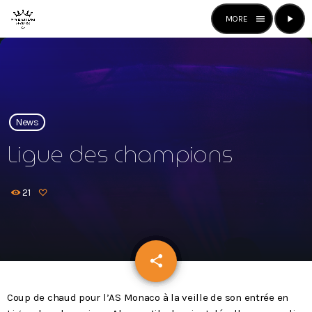
menu
play_arrow
close
open_in_new
RADIO
News
play_arrow
Ligue des champions
Premium Radio
21
Premium Radio
News
share
email
Mixstation
Coup de chaud pour l’AS Monaco à la veille de son entrée en