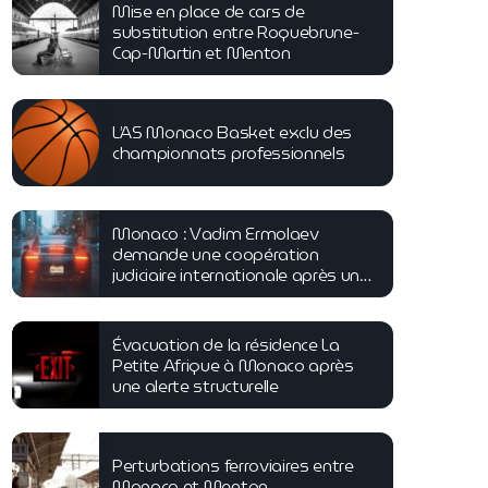
Mise en place de cars de
substitution entre Roquebrune-
Cap-Martin et Menton
L’AS Monaco Basket exclu des
championnats professionnels
Monaco : Vadim Ermolaev
demande une coopération
judiciaire internationale après une
tentative d’homicide
Évacuation de la résidence La
Petite Afrique à Monaco après
une alerte structurelle
Perturbations ferroviaires entre
Monaco et Menton