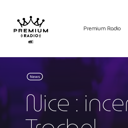
Premium Radio
News
Nice : inc
Trachel