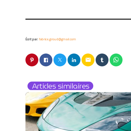
Écrit par:
fabrice.giroud@gmail.com
email
Articles similaires