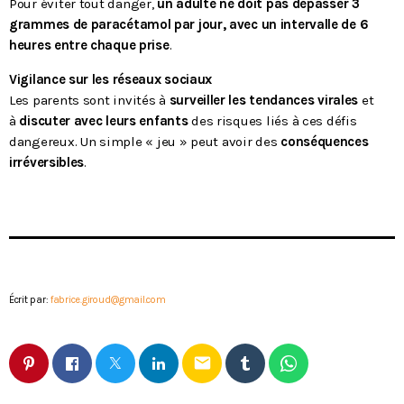
Pour éviter tout danger,
un adulte ne doit pas dépasser 3
grammes de paracétamol par jour, avec un intervalle de 6
heures entre chaque prise
.
Vigilance sur les réseaux sociaux
Les parents sont invités à
surveiller les tendances virales
et
à
discuter avec leurs enfants
des risques liés à ces défis
dangereux. Un simple « jeu » peut avoir des
conséquences
irréversibles
.
Écrit par:
fabrice.giroud@gmail.com
email