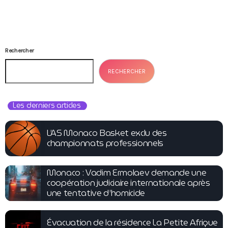
Rechercher
RECHERCHER
Les derniers articles
L’AS Monaco Basket exclu des
championnats professionnels
Monaco : Vadim Ermolaev demande une
coopération judiciaire internationale après
une tentative d’homicide
Évacuation de la résidence La Petite Afrique