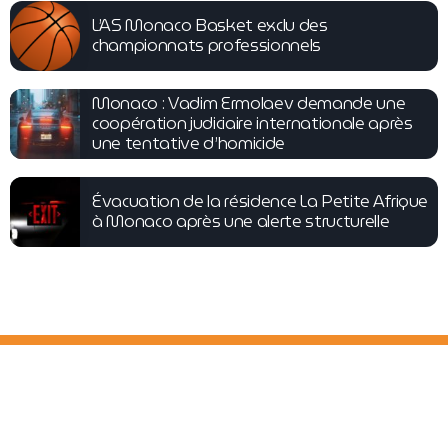
L’AS Monaco Basket exclu des
championnats professionnels
Monaco : Vadim Ermolaev demande une
coopération judiciaire internationale après
une tentative d’homicide
Évacuation de la résidence La Petite Afrique
à Monaco après une alerte structurelle