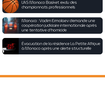
L’AS Monaco Basket exclu des
championnats professionnels
Monaco : Vadim Ermolaev demande une
coopération judiciaire internationale après
une tentative d’homicide
Évacuation de la résidence La Petite Afrique
à Monaco après une alerte structurelle