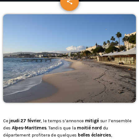
share
email
Podcasts
L’équipe
Contact
Contacts
Ce
jeudi 27 février
, le temps s’annonce
mitigé
sur l’ensemble
des
Alpes-Maritimes
. Tandis que la
moitié nord
du
département profitera de quelques
belles éclaircies
,