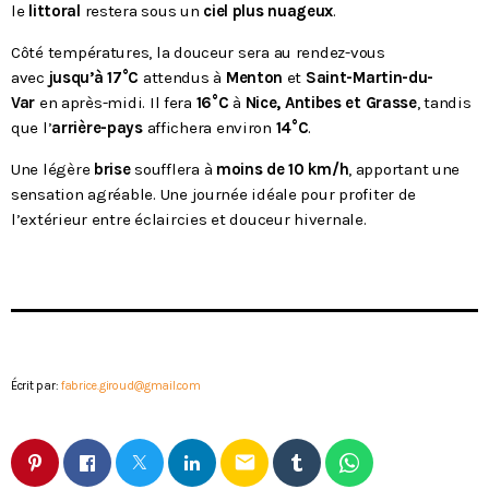
le
littoral
restera sous un
ciel plus nuageux
.
Côté températures, la douceur sera au rendez-vous
avec
jusqu’à 17°C
attendus à
Menton
et
Saint-Martin-du-
Var
en après-midi. Il fera
16°C
à
Nice, Antibes et Grasse
, tandis
que l’
arrière-pays
affichera environ
14°C
.
Une légère
brise
soufflera à
moins de 10 km/h
, apportant une
sensation agréable. Une journée idéale pour profiter de
l’extérieur entre éclaircies et douceur hivernale.
Écrit par:
fabrice.giroud@gmail.com
email