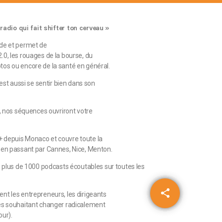
 radio qui fait shifter ton cerveau »
rde et permet de
0, les rouages de la bourse, du
os ou encore de la santé en général.
’est aussi se sentir bien dans son
e, nos séquences ouvriront votre
 depuis Monaco et couvre toute la
 en passant par Cannes, Nice, Menton.
e plus de 1000 podcasts écoutables sur toutes les
share
email
nt les entrepreneurs, les dirigeants
es souhaitant changer radicalement
our).