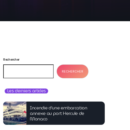
Rechercher
RECHERCHER
Les derniers articles
Incendie d’une embarcation
annexe au port Hercule de
Monaco