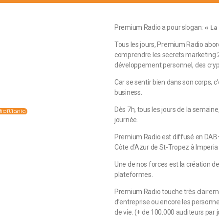
Premium Radio a pour slogan:
« La
Tous les jours, Premium Radio abo
comprendre les secrets marketing 2.
développement personnel, des crypt
Car se sentir bien dans son corps, c
business.
Dès 7h, tous les jours de la semain
dioMania
journée.
Premium Radio est diffusé en DAB+
Côte d’Azur de St-Tropez à Imperia
Une de nos forces est la création d
plateformes.
Premium Radio touche très claireme
d’entreprise ou encore les personn
de vie. (+ de 100.000 auditeurs par j