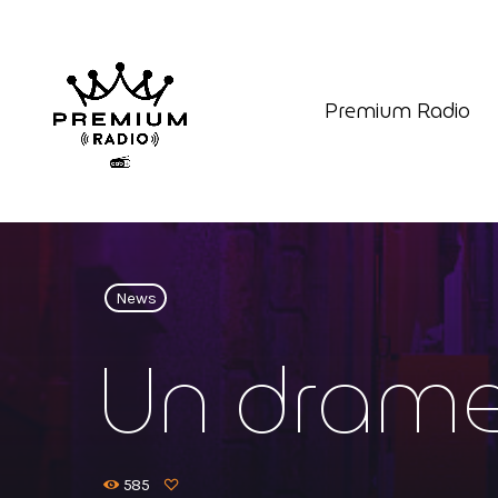
Premium Radio
News
Un drame 
585