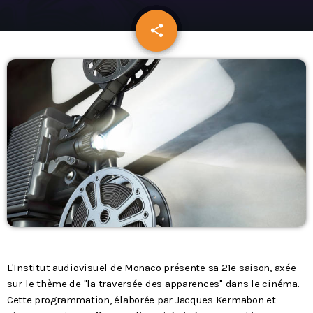
Podcasts
share
email
L’équipe
Contact
Contacts
L'Institut audiovisuel de Monaco présente sa 21e saison, axée
sur le thème de "la traversée des apparences" dans le cinéma.
Cette programmation, élaborée par Jacques Kermabon et