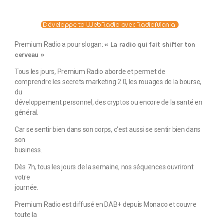
Développe ta WebRadio avec RadioMania
Premium Radio a pour slogan:
« La radio qui fait shifter ton
cerveau »
Tous les jours, Premium Radio aborde et permet de
comprendre les secrets marketing 2.0, les rouages de la bourse,
du
développement personnel, des cryptos ou encore de la santé en
général.
Car se sentir bien dans son corps, c’est aussi se sentir bien dans
son
business.
Dès 7h, tous les jours de la semaine, nos séquences ouvriront
votre
journée.
Premium Radio est diffusé en DAB+ depuis Monaco et couvre
toute la