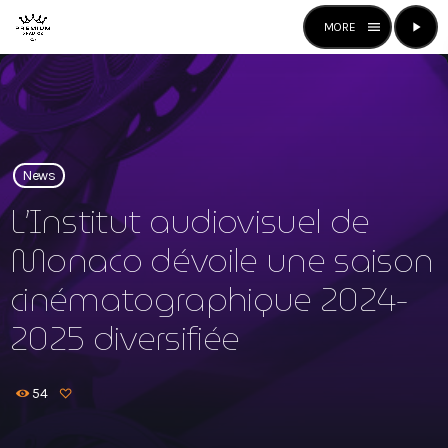
menu
play_arrow
close
open_in_new
RADIO
News
play_arrow
L’Institut audiovisuel de
Premium Radio
Monaco dévoile une saison
cinématographique 2024-
Premium Radio
2025 diversifiée
News
54
Mixstation