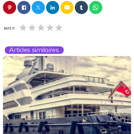
email
RATE IT
Articles similaires