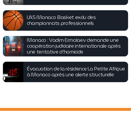
L’AS Monaco Basket exclu des
championnats professionnels
Monaco : Vadim Ermolaev demande une
coopération judiciaire internationale après
une tentative d’homicide
Évacuation de la résidence La Petite Afrique
à Monaco après une alerte structurelle