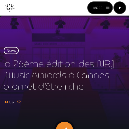
menu
play_arrow
close
open_in_new
RADIO
News
play_arrow
la 26ème édition des NRJ
Premium Radio
Music Awards à Cannes
promet d’être riche
Premium Radio
56
News
Mixstation