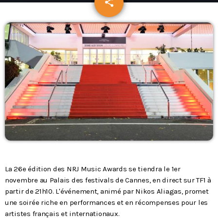
share
email
Podcasts
L’équipe
Contact
Contacts
La 26e édition des NRJ Music Awards se tiendra le 1er
novembre au Palais des festivals de Cannes, en direct sur TF1 à
partir de 21h10. L'événement, animé par Nikos Aliagas, promet
une soirée riche en performances et en récompenses pour les
artistes français et internationaux.