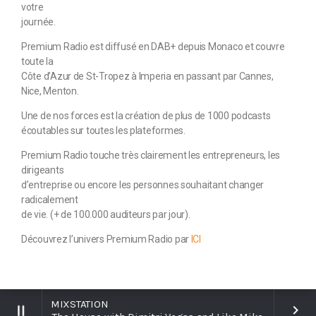
votre
journée.
Premium Radio est diffusé en DAB+ depuis Monaco et couvre
toute la
Côte d’Azur de St-Tropez à Imperia en passant par Cannes,
Nice, Menton.
Une de nos forces est la création de plus de 1000 podcasts
écoutables sur toutes les plateformes.
Premium Radio touche très clairement les entrepreneurs, les
dirigeants
d’entreprise ou encore les personnes souhaitant changer
radicalement
de vie. (+ de 100.000 auditeurs par jour).
Découvrez l’univers Premium Radio par
ICI
MIXSTATION
pause
keyboard_arrow_right