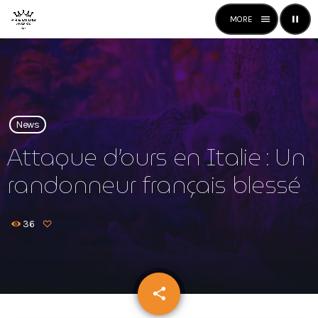
menu
pause
close
open_in_new
RADIO
News
play_arrow
Attaque d’ours en Italie : Un
Premium Radio
randonneur français blessé
36
Premium Radio
News
share
email
Mixstation