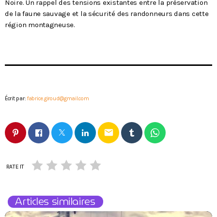
Noire. Un rappel des tensions existantes entre la préservation
de la faune sauvage et la sécurité des randonneurs dans cette
région montagneuse.
Écrit par:
fabrice.giroud@gmail.com
email
RATE IT
Articles similaires