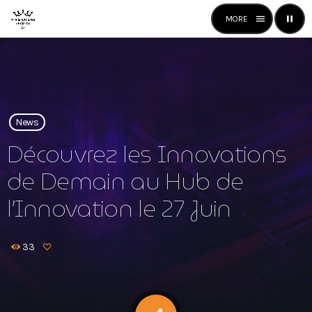
menu
pause
close
open_in_new
RADIO
News
play_arrow
Découvrez les Innovations
Premium Radio
de Demain au Hub de
l’Innovation le 27 Juin
Premium Radio
33
News
Mixstation