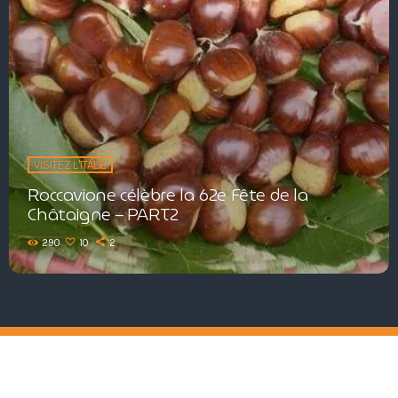
VISITEZ L'ITALIE
Roccavione célèbre la 62e Fête de la
Châtaigne – PART2
290
10
2