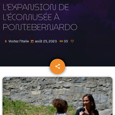
L’EXPANSION DE
Podcasts
L’ÉCOMUSÉE À
L’équipe
PONTEBERNARDO
Contact
Visitez l'Italie
août 25, 2023
35
mic
today
Contacts
share
email