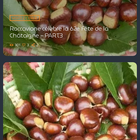
VISITEZ L'ITALIE
Roccavione célèbre la 62e Fête de la
Châtaigne – PART3
301
3
2