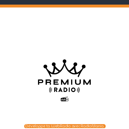
Développe ta WebRadio avec RadioMania