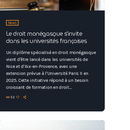
News
Le droit monégasque s’invite
dans les universités françaises
Un diplôme spécialisé en droit monégasque
vient d'être lancé dans les universités de
Nice et d'Aix-en-Provence, avec une
extension prévue à l'Université Paris II en
2025. Cette initiative répond à un besoin
croissant de formation en droit
monégasque, la Principauté ne disposant
53
pas de sa propre faculté de droit. Le
programme, s'étalant sur trois ans à raison
de 20 heures par semestre, est ouvert aux
bacheliers et vise à fournir une solide base
en législation monégasque. Le cursus