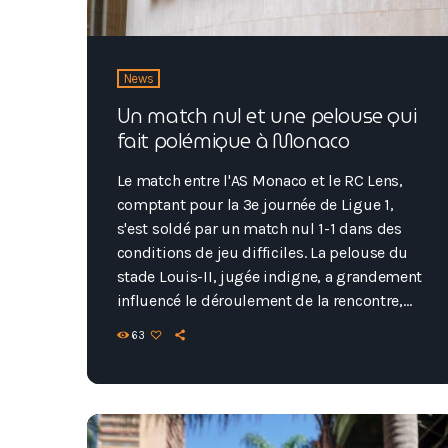
News
Un match nul et une pelouse qui
fait polémique à Monaco
Le match entre l'AS Monaco et le RC Lens,
comptant pour la 3e journée de Ligue 1,
s'est soldé par un match nul 1-1 dans des
conditions de jeu difficiles. La pelouse du
stade Louis-II, jugée indigne, a grandement
influencé le déroulement de la rencontre,
rappelant les problèmes similaires
63
rencontrés lors du match Nice-Toulouse la
semaine précédente. Malgré une
domination de l'ASM, ce sont les Lensois
qui se sont procuré les meilleures
occasions en première mi-temps. Adrien