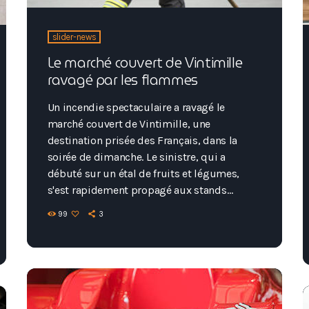
slider-news
Le marché couvert de Vintimille
ravagé par les flammes
Un incendie spectaculaire a ravagé le
marché couvert de Vintimille, une
destination prisée des Français, dans la
soirée de dimanche. Le sinistre, qui a
débuté sur un étal de fruits et légumes,
s'est rapidement propagé aux stands
voisins, générant d'épaisses fumées. Malgré
99
3
l'ampleur de l'incident, aucun blessé n'est à
déplorer. L'intervention rapide d'environ 115
pompiers a permis de maîtriser les
flammes. Les autorités ont ouvert une
enquête pour déterminer l'origine du feu,
envisageant aussi bien la piste accidentelle