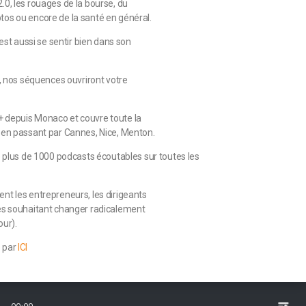
0, les rouages de la bourse, du
os ou encore de la santé en général.
’est aussi se sentir bien dans son
e, nos séquences ouvriront votre
 depuis Monaco et couvre toute la
 en passant par Cannes, Nice, Menton.
e plus de 1000 podcasts écoutables sur toutes les
nt les entrepreneurs, les dirigeants
es souhaitant changer radicalement
our).
o par
ICI