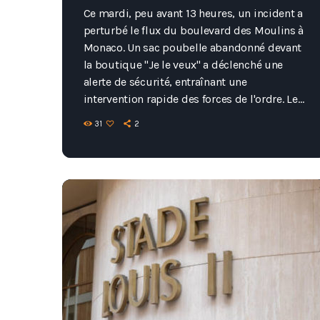
Ce mardi, peu avant 13 heures, un incident a
perturbé le flux du boulevard des Moulins à
Monaco. Un sac poubelle abandonné devant
la boutique "Je le veux" a déclenché une
alerte de sécurité, entraînant une
intervention rapide des forces de l'ordre. Les
autorités monégasques ont pris la situation
31
2
au sérieux, établissant un périmètre de
sécurité et restreignant partiellement la
circulation sur le boulevard. Le service de
déminage du Groupe de Protection et de
Sécurité et d'Intervention (GPSI), une unité
[…]