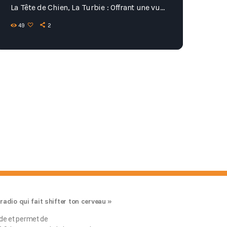
La Tête de Chien, La Turbie : Offrant une vue
plongeante sur Monaco, ce site est
49
2
accessible soit par une randonnée sportive,
soit par une balade plus tranquille depuis
le village de La Turbie. L'Observatoire de la
Côte d'Azur : Situé sur la colline du Mont-
Gros, cet observatoire […]
 radio qui fait shifter ton cerveau »
rde et permet de