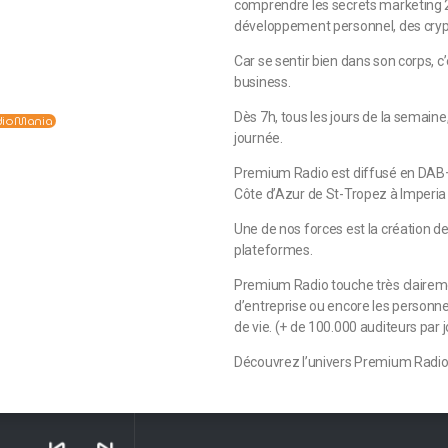
comprendre les secrets marketing 2.
développement personnel, des crypt
Car se sentir bien dans son corps, c
business.
Dès 7h, tous les jours de la semain
dioMania
journée.
Premium Radio est diffusé en DAB+
Côte d’Azur de St-Tropez à Imperia
Une de nos forces est la création d
plateformes.
Premium Radio touche très claireme
d’entreprise ou encore les personn
de vie. (+ de 100.000 auditeurs par j
Découvrez l’univers Premium Radi