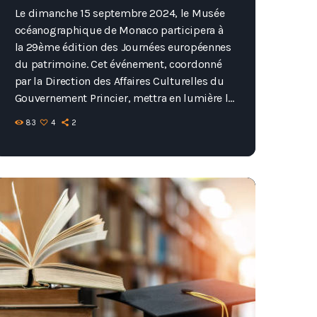
Le dimanche 15 septembre 2024, le Musée
océanographique de Monaco participera à
la 29ème édition des Journées européennes
du patrimoine. Cet événement, coordonné
par la Direction des Affaires Culturelles du
Gouvernement Princier, mettra en lumière le
thème des “Connexions marines”. Les
83
4
2
visiteurs bénéficieront de tarifs réduits pour
cette journée spéciale. Des visites guidées
permettront d’explorer les multiples
interconnexions de l’Océan, allant des
courants marins aux expéditions du Prince
Albert Ier, en passant par les migrations
animales. Ce parcours unique liera […]