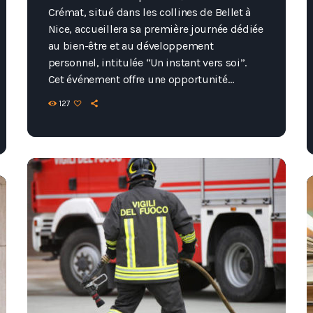
Crémat, situé dans les collines de Bellet à
Nice, accueillera sa première journée dédiée
au bien-être et au développement
personnel, intitulée “Un instant vers soi”.
Cet événement offre une opportunité
unique de prendre soin de soi à l’occasion
127
de la rentrée. De 9h à 18h, les participants
pourront profiter d’une variété d’activités
comprenant des ateliers, des cours et des
conférences. Au programme : Pilates, yoga
vinyasa, danse afro, soins du visage
japonais, auto-massage, […]